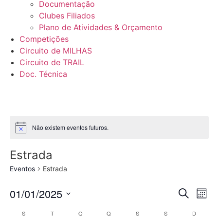
Documentação
Clubes Filiados
Plano de Atividades & Orçamento
Competições
Circuito de MILHAS
Circuito de TRAIL
Doc. Técnica
Não existem eventos futuros.
Estrada
Eventos
Estrada
Even
Ev
01/01/2025
Pesquisar
Mês
Selecione
Vi
Sear
data
Calendário
S
T
Q
Q
S
S
D