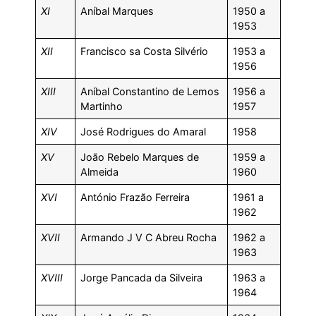
XI
Aníbal Marques
1950 a
1953
XII
Francisco sa Costa Silvério
1953 a
1956
XIII
Aníbal Constantino de Lemos
1956 a
Martinho
1957
XIV
José Rodrigues do Amaral
1958
XV
João Rebelo Marques de
1959 a
Almeida
1960
XVI
António Frazão Ferreira
1961 a
1962
XVII
Armando J V C Abreu Rocha
1962 a
1963
XVIII
Jorge Pancada da Silveira
1963 a
1964