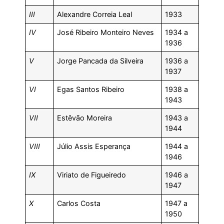
III
Alexandre Correia Leal
1933
IV
José Ribeiro Monteiro Neves
1934 a
1936
V
Jorge Pancada da Silveira
1936 a
1937
VI
Egas Santos Ribeiro
1938 a
1943
VII
Estêvão Moreira
1943 a
1944
VIII
Júlio Assis Esperança
1944 a
1946
IX
Viriato de Figueiredo
1946 a
1947
X
Carlos Costa
1947 a
1950