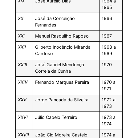
XIX
José Aurélio Dias
1964 a
1965
XX
José da Conceição
1966
Fernandes
XXI
Manuel Rasquilho Raposo
1967
XXII
Gilberto Inocêncio Miranda
1968 a
Cardoso
1969
XXIII
José Gabriel Mendonça
1970
Correia da Cunha
XXIV
Fernando Marques Pereira
1970 a
1971
XXV
Jorge Pancada da Silveira
1972 a
1973
XXVI
Júlio Capelo Terreiro
1973 a
1974
XXVII
João Cid Moreira Castelo
1974 a