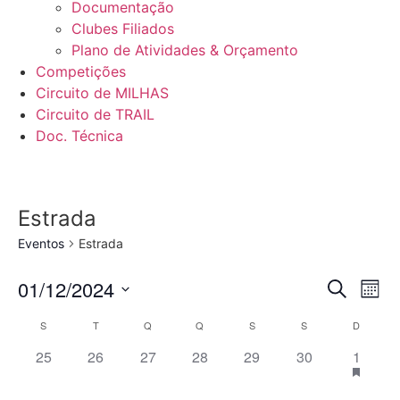
Documentação
Clubes Filiados
Plano de Atividades & Orçamento
Competições
Circuito de MILHAS
Circuito de TRAIL
Doc. Técnica
Estrada
Eventos
Estrada
Even
Ev
01/12/2024
Pesquisar
Mês
Selecione
Vi
Sear
data
Calendário
S
T
Q
Q
S
S
D
Na
and
0 eventos,
0 eventos,
0 eventos,
0 eventos,
0 eventos,
0 eventos,
1 event
25
26
27
28
29
30
1
de
View