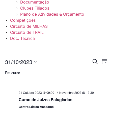
Documentação
Clubes Filiados
Plano de Atividades & Orçamento
Competições
Circuito de MILHAS
Circuito de TRAIL
Doc. Técnica
Even
Ev
31/10/2023
Pesquisar
Dia
Selecione
Vi
Sear
data
Em curso
Na
and
View
21 Outubro 2023 @ 09:00
-
4 Novembro 2023 @ 13:30
Navig
Curso de Juizes Estagiários
Centro Lúdico Massamá