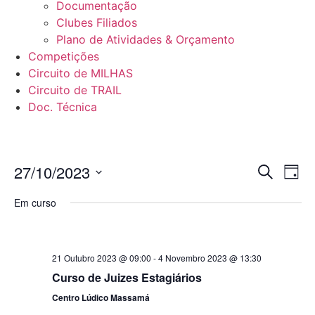
Documentação
Clubes Filiados
Plano de Atividades & Orçamento
Competições
Circuito de MILHAS
Circuito de TRAIL
Doc. Técnica
Even
Ev
27/10/2023
Pesquisar
Dia
Selecione
Vi
Sear
data
Em curso
Na
and
View
21 Outubro 2023 @ 09:00
-
4 Novembro 2023 @ 13:30
Navig
Curso de Juizes Estagiários
Centro Lúdico Massamá