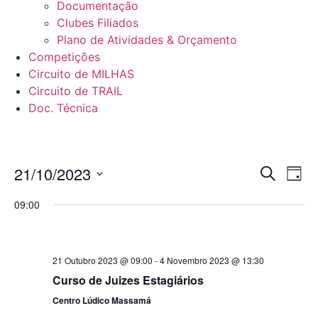
Documentação
Clubes Filiados
Plano de Atividades & Orçamento
Competições
Circuito de MILHAS
Circuito de TRAIL
Doc. Técnica
Even
Ev
21/10/2023
Pesquisar
Dia
Selecione
Vi
Sear
data
09:00
Na
and
View
21 Outubro 2023 @ 09:00
-
4 Novembro 2023 @ 13:30
Navig
Curso de Juizes Estagiários
Centro Lúdico Massamá