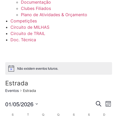
Documentação
Clubes Filiados
Plano de Atividades & Orçamento
Competições
Circuito de MILHAS
Circuito de TRAIL
Doc. Técnica
Não existem eventos futuros.
Estrada
Eventos
Estrada
Even
Ev
01/05/2026
Pesquisar
Mês
Selecione
Vi
Sear
data
Calendário
S
T
Q
Q
S
S
D