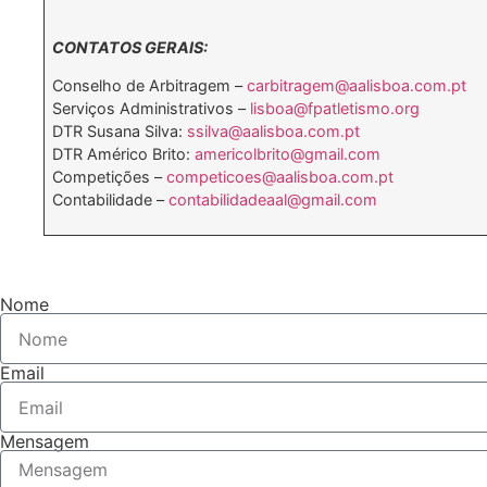
CONTATOS GERAIS:
Conselho de Arbitragem –
carbitragem@aalisboa.com.pt
Serviços Administrativos –
lisboa@fpatletismo.org
DTR Susana Silva:
ssilva@aalisboa.com.pt
DTR Américo Brito:
americolbrito@gmail.com
Competições –
competicoes@aalisboa.com.pt
Contabilidade –
contabilidadeaal@gmail.com
Nome
Email
Mensagem