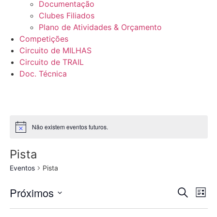
Documentação
Clubes Filiados
Plano de Atividades & Orçamento
Competições
Circuito de MILHAS
Circuito de TRAIL
Doc. Técnica
Não existem eventos futuros.
Pista
Eventos
Pista
Even
Ev
Próximos
Pesquisar
Lista
Selecione
Vi
Sear
data