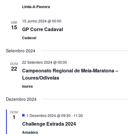
Linda-A-Pastora
15 Junho 2024 @ 00:00
SÁB
15
GP Corre Cadaval
Cadaval
Setembro 2024
22 Setembro 2024 @ 00:00
DOM
22
Campeonato Regional de Meia-Maratona –
Loures/Odivelas
loures
Dezembro 2024
DOM
Destaque
1 Dezembro 2024 @ 09:30
-
11:30
1
Challenge Estrada 2024
Amadora