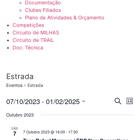
Documentação
Clubes Filiados
Plano de Atividades & Orçamento
Competições
Circuito de MILHAS
Circuito de TRAIL
Doc. Técnica
Estrada
Eventos
Estrada
Even
Ev
07/10/2023
 - 
01/02/2025
Pesquisar
Lista
Selecione
Vi
Sear
data
Outubro 2023
Na
and
SÁB
7 Outubro 2023 @ 16:00
-
17:30
7
View