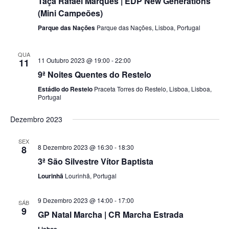
Taça Rafael Marques | EDP New Generations
Navig
(Mini Campeões)
Parque das Nações
Parque das Nações, Lisboa, Portugal
QUA
11 Outubro 2023 @ 19:00
-
22:00
11
9ª Noites Quentes do Restelo
Estádio do Restelo
Praceta Torres do Restelo, Lisboa, Lisboa,
Portugal
Dezembro 2023
SEX
8 Dezembro 2023 @ 16:30
-
18:30
8
3ª São Silvestre Vítor Baptista
Lourinhã
Lourinhã, Portugal
9 Dezembro 2023 @ 14:00
-
17:00
SÁB
9
GP Natal Marcha | CR Marcha Estrada